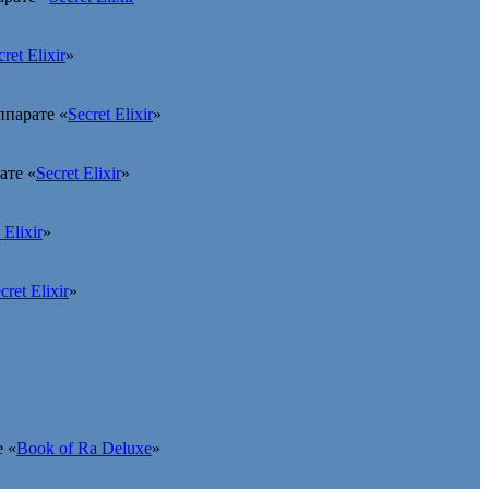
ret Elixir
»
ппарате «
Secret Elixir
»
ате «
Secret Elixir
»
 Elixir
»
cret Elixir
»
 «
Book of Ra Deluxe
»