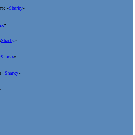
те «
Sharky
»
ky
»
«
Sharky
»
«
Sharky
»
е «
Sharky
»
»