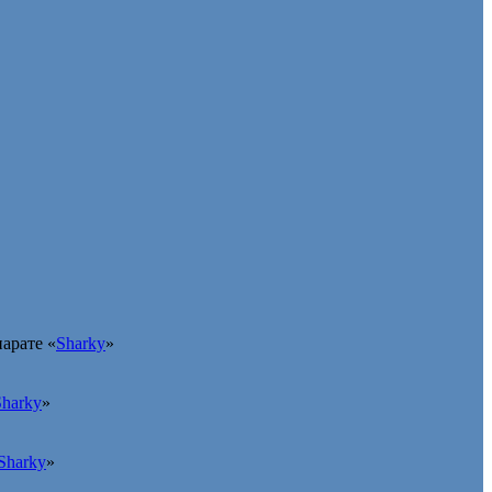
арате «
Sharky
»
Sharky
»
Sharky
»