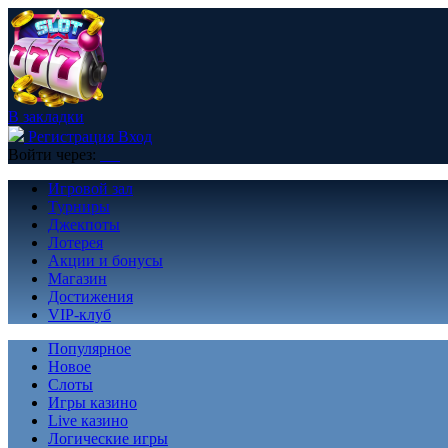
В закладки
Регистрация
Вход
Войти через:
Игровой зал
Турниры
Джекпоты
Лотерея
Акции и бонусы
Магазин
Достижения
VIP-клуб
Популярное
Новое
Слоты
Игры казино
Live казино
Логические игры