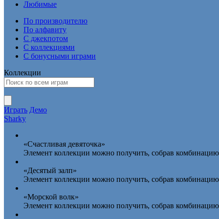
Любимые
По производителю
По алфавиту
С джекпотом
С коллекциями
С бонусными играми
Коллекции
Играть
Демо
Sharky
«Счастливая девяточка»
Элемент коллекции можно получить, собрав комбинацию 
«Десятый залп»
Элемент коллекции можно получить, собрав комбинацию 
«Морской волк»
Элемент коллекции можно получить, собрав комбинацию 