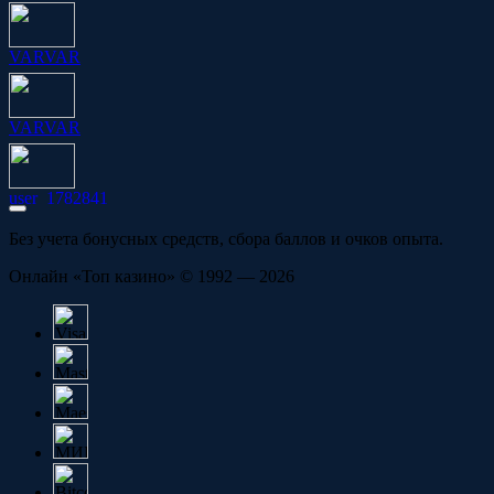
6 000 руб.
Crazy Monkey
VARVAR
9 000 руб.
FairyLand 2
VARVAR
10 000 руб.
FairyLand 2
user_1782841
12 500 руб.
Без учета бонусных средств, сбора баллов и очков опыта.
Just Jewels Deluxe
Anst555
Онлайн «Топ казино» © 1992 — 2026
5 000 руб.
BlackJack
Anst555
6 000 руб.
BlackJack
Anst555
7 000 руб.
BlackJack
Anst555