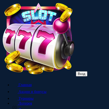
Вход
Главная
Акции и бонусы
Турниры
Лотерея