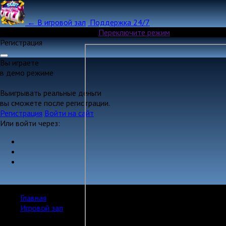
← В игровой зал
Поддержка 24/7
Вы играете в демо-режиме.
Переключите режим
и выигрывайте 
Регистрация
Вы играете
в демо режиме
Выигрывать реальные деньги
вы сможете после регистрации.
Регистрация
Войти на сайт
Или войти через:
Главная
Игровой зал
Tetrimania