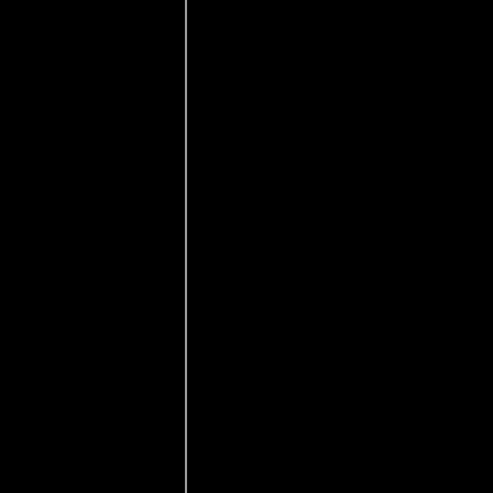
Tetrimania