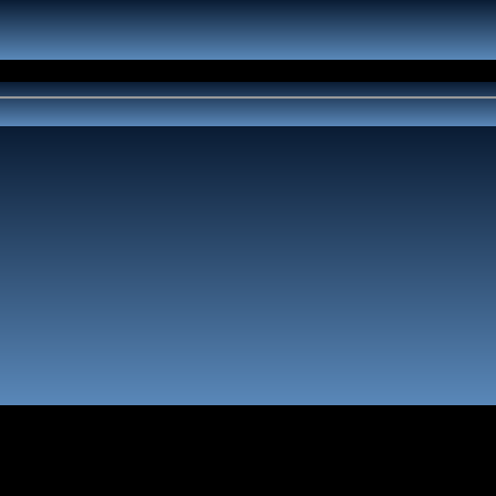
реальные деньги.