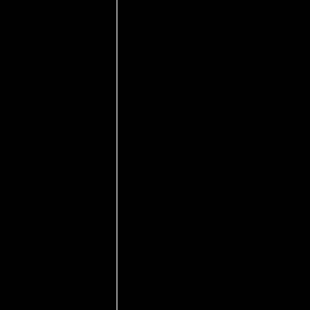
Redhot Fruits