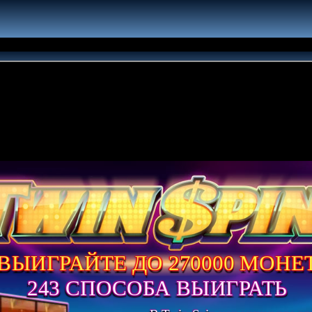
реальные деньги.