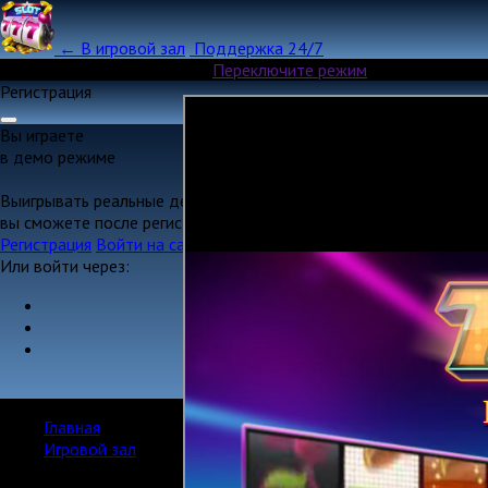
← В игровой зал
Поддержка 24/7
Вы играете в демо-режиме.
Переключите режим
и выигрывайте 
Регистрация
Вы играете
в демо режиме
Выигрывать реальные деньги
вы сможете после регистрации.
Регистрация
Войти на сайт
Или войти через:
Главная
Игровой зал
Twin Spin