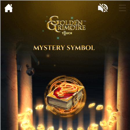
[object HTMLMetaElement]
пополнить счет