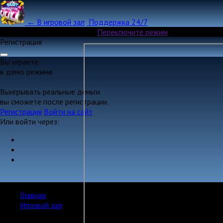
← В игровой зал
Поддержка 24/7
Вы играете в демо-режиме.
Переключите режим
и выигрывайте 
Регистрация
Вы играете
в демо режиме
Выигрывать реальные деньги
вы сможете после регистрации.
Регистрация
Войти на сайт
Или войти через:
Главная
Игровой зал
Man of Steel