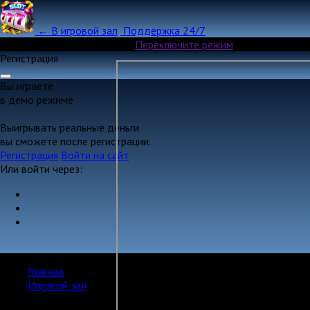
← В игровой зал
Поддержка 24/7
Вы играете в демо-режиме.
Переключите режим
и выигрывайте 
Регистрация
Вы играете
в демо режиме
Выигрывать реальные деньги
вы сможете после регистрации.
Регистрация
Войти на сайт
Или войти через:
Главная
Игровой зал
Highschool Manga