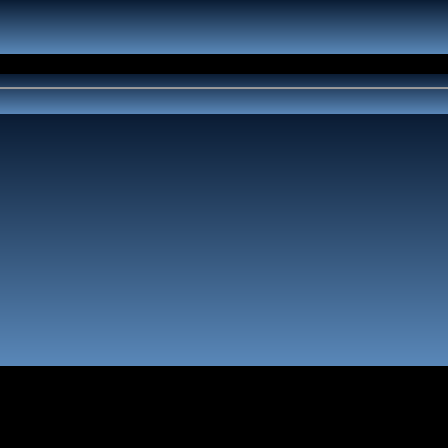
реальные деньги.