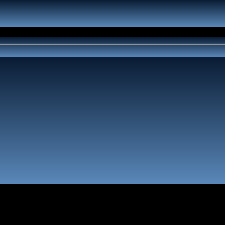
реальные деньги.