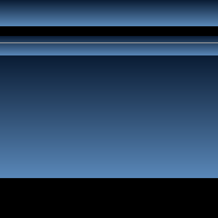
реальные деньги.