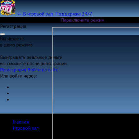
← В игровой зал
Поддержка 24/7
Вы играете в демо-режиме.
Переключите режим
и выигрывайте 
Регистрация
Вы играете
в демо режиме
Выигрывать реальные деньги
вы сможете после регистрации.
Регистрация
Войти на сайт
Или войти через:
Главная
Игровой зал
Puppet Show