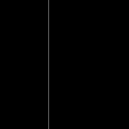
Book of Ra