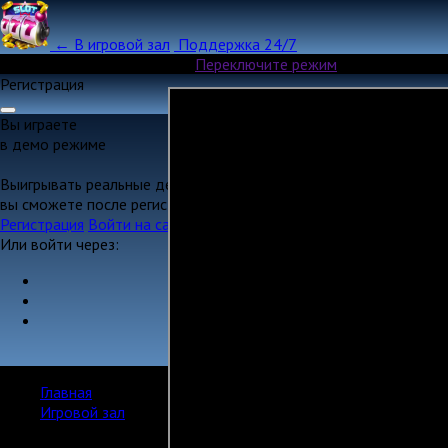
← В игровой зал
Поддержка 24/7
Вы играете в демо-режиме.
Переключите режим
и выигрывайте 
Регистрация
Вы играете
в демо режиме
Выигрывать реальные деньги
вы сможете после регистрации.
Регистрация
Войти на сайт
Или войти через:
Главная
Игровой зал
Book of Ra