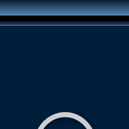
реальные деньги.