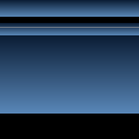
реальные деньги.